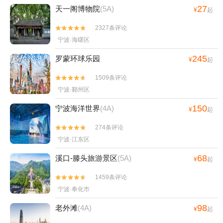
+宁波那须温泉+东钱湖游船+宁波红星冰雪世界
27
天一阁博物院
(5A)
¥
起
+宁波方特东方欲晓+宁波万象城摩天轮+象山精
灵谷+象山龙溪峡谷漂流+四明山杖锡风景区+东
2327条评论


山桃园•熊小米乐园+杭州湾之眼+宁波欢乐滨海
宁波·海曙区
乐园+溪口杜鹃谷森林公园+宁波蓬莱岛+艇好玩
245
罗蒙环球乐园
¥
起
帆船营地(象山店)+石浦老街+梅山湾沙滩欢乐世
界+东钱湖下水湿地公园+天苑+梅山湾飞翔乐园
1509条评论


+象山龙角岩森林公园+石浦休闲捕鱼海钓+梅山
宁波·鄞州区
湾鹿遇森林乐园+象山游船出海基地+浙江(四明
150
宁波海洋世界
(4A)
¥
起
山)抗日根据地旧址群+慈城古建筑群1日游
274条评论


宁波·江东区
68
溪口-滕头旅游景区
(5A)
¥
起
1459条评论


宁波·奉化市
98
老外滩
(4A)
¥
起