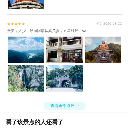
+溪口斑竹漂流+石浦捕鱼+宁波万竹漂流+东钱
湖水上乐园+四明山地质公园景区+浙东小九寨
+宁波3D艺术节+宁波文化广场冰雪文化节+宁波
k*5 2020-08-22


天意游泳培训+宁波3D蜡像展+杭州湾海皮岛水
景美，人少，导游阿廖认真负责，五星好评！😁
世界+四明湖开元山庄+梅山湾沙滩公园+宁波富
邦体育场+罗蒙环球乐园+宁波大剧院+慈溪达蓬
山温泉+慈城孔庙+慈城县衙+慈城校士馆+宁波
方特东方神画+宁波本地玩乐+象山御海湾沙滩
+岩头古村奇遇谷+宁波植物园+杭州湾萤火虫城
堡+宁波文昌阁+溪口小洋房+妙高台+雪窦山招
待所+溪口老街+《梦回溪口》民国文化演艺秀
+东海半边山旅游度假区+宁波观澜休闲农庄+象
山月泉湾温泉馆+宁波麦卡公园+茅洋玻璃栈道
+达人村+象山影视庄园+杭州湾海底温泉+宁波
分手照相馆+梅山湾冰雪大世界+梅山湾冰雪大世
查看全部点评

界+滕头德宝乐园+滕头生态旅游区+象山龙屿乡
村乐园+宁波半山伴水渡假村+象山上周玻璃桥+
看了该景点的人还看了
【宁波】话剧《杏仁豆腐心》+梅山湾沙滩公园