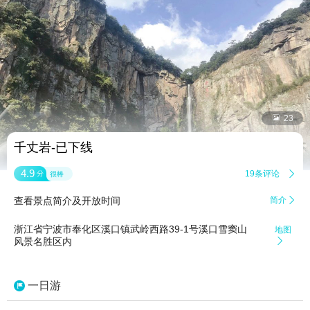


23
千丈岩-已下线
4.9
19条评论

分
很棒
查看景点简介及开放时间
简介

浙江省宁波市奉化区溪口镇武岭西路39-1号溪口雪窦山
地图
风景名胜区内

一日游