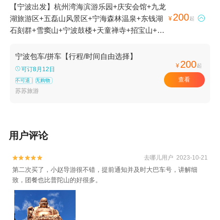
【宁波出发】杭州湾海滨游乐园+庆安会馆+九龙
200
湖旅游区+五磊山风景区+宁海森林温泉+东钱湖

¥
起
石刻群+雪窦山+宁波鼓楼+天童禅寺+招宝山+宁
波五龙潭景区+慈城古县城+天宫庄园+滕头生态
旅游区+丹山赤水+梅山岛+溪口-滕头旅游景区
宁波包车/拼车【行程/时间自由选择】
200
+梁祝景区+宁波总工会旧址+四明山国家森林公
¥
起
可订8月12日
园+普陀山风景区+郑氏十七房+天童国家森林公
查看
不可退
无购物
园+宁波服装博物馆+宁波九峰山景区+东钱湖
苏苏旅游
+象山影视城+石浦渔港古城+宁波野生动物园
+前童古镇+月湖公园+杭州湾跨海大桥+保国寺
古建筑博物馆+陶公岛风景区+溪口博物馆+东钱
用户评论
湖福泉山景区+东钱湖小普陀+宁波帮文化旅游区
+不周神山景区+东钱湖陶公岛景区+杭州湾国家
去哪儿用户 2023-10-21


湿地公园+宁波海天一洲景区+象山石浦檀头山岛
第二次买了，小赵导游很不错，提前通知并及时大巴车号，讲解细
+宁波北仑瑞岩寺+溪口360漂流+天宫城堡+绿野
致，团餐也比普陀山的好很多。
欢乐谷+宁波海洋世界+宁波博物院+岩头古村漂
流+宁波奇e国+象山鲤龙潭森林公园+象山民俗
文化村+人间弥勒(雪窦寺)+四明湖+老外滩+五磊
寺+宁波三江口+千丈岩+白水冲瀑布+四明山庄