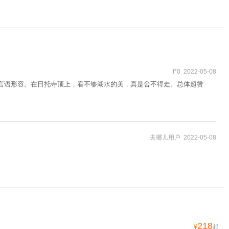
t*0 2022-05-08
用言语形容。在日托寺顶上，看不够湖水的美，真是舍不得走。总体超赞
去哪儿用户 2022-05-08
218
¥
起