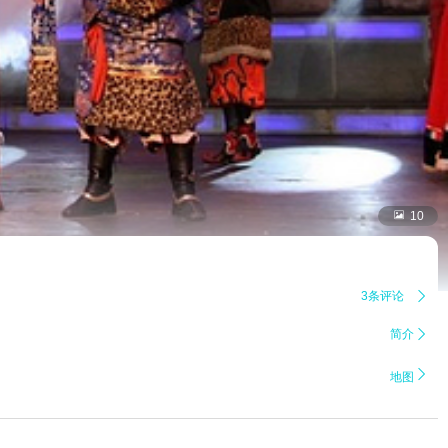

10
3条评论

简介


地图