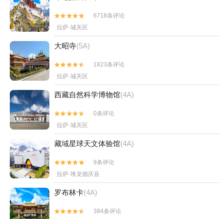
6718条评论


拉萨·城关区
大昭寺
(5A)
1823条评论


拉萨·城关区
西藏自然科学博物馆
(4A)
0条评论


拉萨·城关区
藏域星球天文体验馆
(4A)
9条评论


拉萨·堆龙德庆县
罗布林卡
(4A)
384条评论

