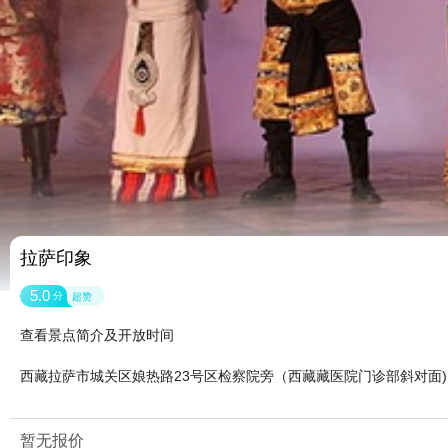
拉萨印象
5.0
分
超赞
查看景点简介及开放时间
西藏拉萨市城关区娘热路23号区检察院旁（西藏藏医院门诊部斜对面)
暂无报价