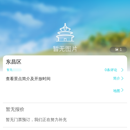


1
东昌区
0条评论

暂无点评
查看景点简介及开放时间
简介


地图
暂无报价
暂无门票预订，我们正在努力补充