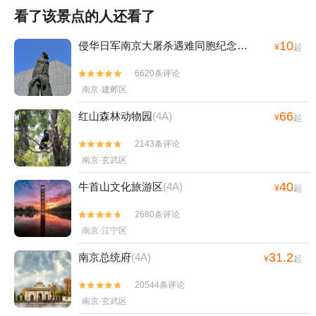
看了该景点的人还看了
10
侵华日军南京大屠杀遇难同胞纪念馆
(4A)
¥
起
6620条评论


南京·建邺区
66
红山森林动物园
(4A)
¥
起
2143条评论


南京·玄武区
40
牛首山文化旅游区
(4A)
¥
起
2680条评论


南京·江宁区
31.2
南京总统府
(4A)
¥
起
20544条评论


南京·玄武区