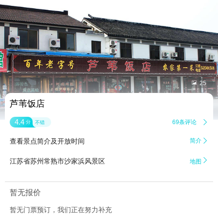


25
芦苇饭店
4.4
69条评论

分
不错
查看景点简介及开放时间
简介


江苏省苏州常熟市沙家浜风景区
地图
暂无报价
暂无门票预订，我们正在努力补充