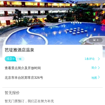


4
芭堤雅酒店温泉
4.0
1条评论

分
一般
查看景点简介及开放时间
简介


北京市丰台区郑常庄326号
地图
暂无报价
暂无门票预订，我们正在努力补充