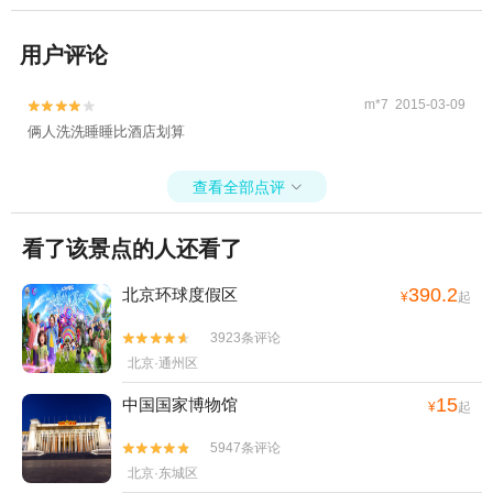
用户评论
m*7 2015-03-09


俩人洗洗睡睡比酒店划算
查看全部点评

看了该景点的人还看了
390.2
北京环球度假区
¥
起
3923条评论


北京·通州区
15
中国国家博物馆
¥
起
5947条评论


北京·东城区