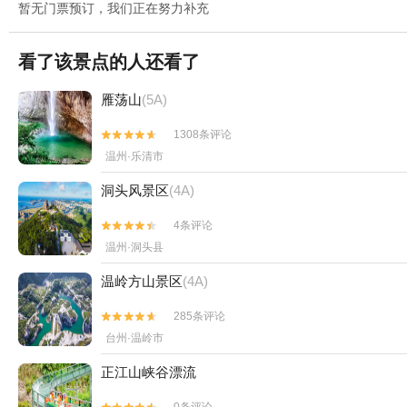
暂无门票预订，我们正在努力补充
看了该景点的人还看了
雁荡山
(5A)
1308条评论


温州·乐清市
洞头风景区
(4A)
4条评论


温州·洞头县
温岭方山景区
(4A)
285条评论


台州·温岭市
正江山峡谷漂流