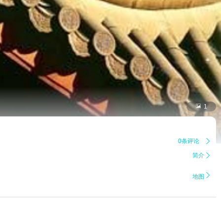

1
0条评论

简介


地图