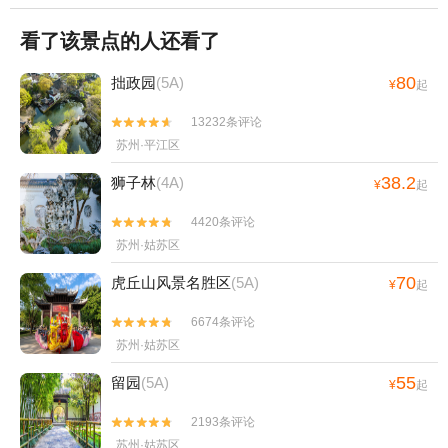
看了该景点的人还看了
80
拙政园
(5A)
¥
起
13232条评论


苏州·平江区
38.2
狮子林
(4A)
¥
起
4420条评论


苏州·姑苏区
70
虎丘山风景名胜区
(5A)
¥
起
6674条评论


苏州·姑苏区
55
留园
(5A)
¥
起
2193条评论


苏州·姑苏区