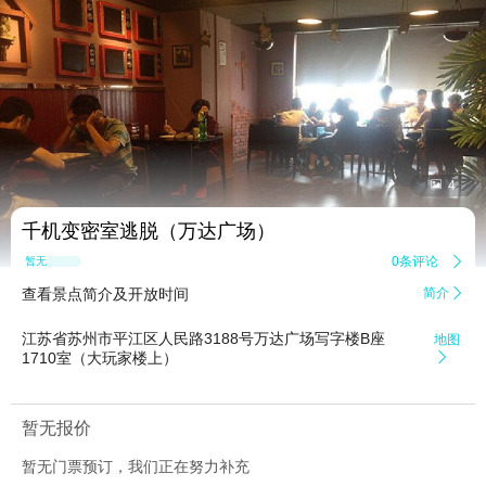


4
千机变密室逃脱（万达广场）
0条评论

暂无点评
查看景点简介及开放时间
简介

江苏省苏州市平江区人民路3188号万达广场写字楼B座
地图
1710室（大玩家楼上）

暂无报价
暂无门票预订，我们正在努力补充