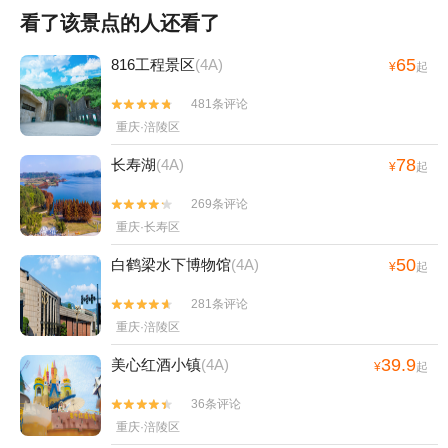
看了该景点的人还看了
65
816工程景区
(4A)
¥
起
481条评论


重庆·涪陵区
78
长寿湖
(4A)
¥
起
269条评论


重庆·长寿区
50
白鹤梁水下博物馆
(4A)
¥
起
281条评论


重庆·涪陵区
39.9
美心红酒小镇
(4A)
¥
起
36条评论


重庆·涪陵区