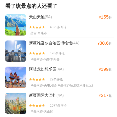
看了该景点的人还看了
155
天山天池
(5A)
¥
起
4625条评论


昌吉·阜康市
38.6
新疆维吾尔自治区博物馆
(4A)
¥
起
198条评论


乌鲁木齐·乌鲁木齐县
199
阿唛龙幻想乐园
(4A)
¥
起
22条评论


乌鲁木齐·头屯河区(乌鲁木齐经济技术开发区)
217
新疆国际大巴扎
(4A)
¥
起
1077条评论


乌鲁木齐·天山区