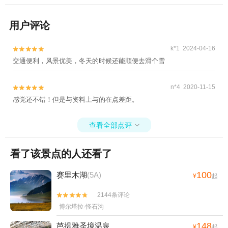
用户评论
k*1 2024-04-16


交通便利，风景优美，冬天的时候还能顺便去滑个雪
n*4 2020-11-15


感觉还不错！但是与资料上与的在点差距。
查看全部点评

看了该景点的人还看了
100
赛里木湖
(5A)
¥
起
2144条评论


博尔塔拉·怪石沟
148
芭提雅圣境温泉
¥
起