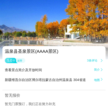


6
温泉县圣泉景区(AAAA景区)
5.0
3条评论

分
超赞
查看景点简介及开放时间
简介


新疆维吾尔自治区博尔塔拉蒙古自治州温泉县 304省道
地图
暂无报价
暂无门票预订，我们正在努力补充