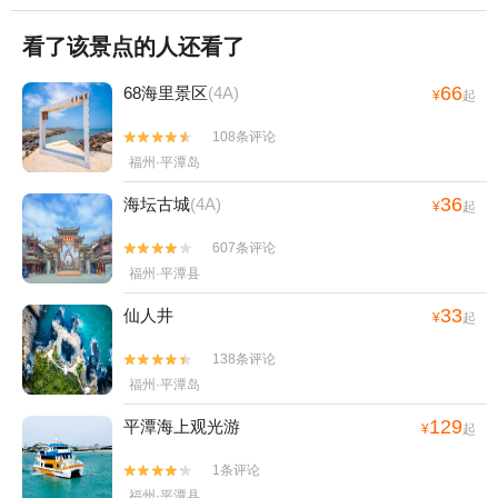
看了该景点的人还看了
66
68海里景区
(4A)
¥
起
108条评论


福州·平潭岛
36
海坛古城
(4A)
¥
起
607条评论


福州·平潭县
33
仙人井
¥
起
138条评论


福州·平潭岛
129
平潭海上观光游
¥
起
1条评论


福州·平潭县