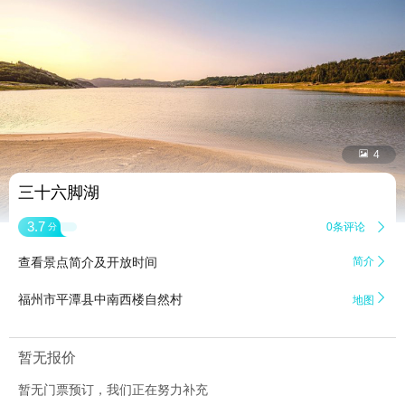


4
三十六脚湖
3.7
0条评论

分
查看景点简介及开放时间
简介


福州市平潭县中南西楼自然村
地图
暂无报价
暂无门票预订，我们正在努力补充