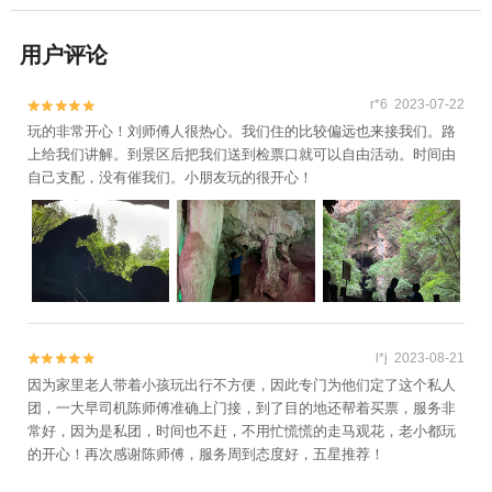
用户评论
r*6 2023-07-22


玩的非常开心！刘师傅人很热心。我们住的比较偏远也来接我们。路
上给我们讲解。到景区后把我们送到检票口就可以自由活动。时间由
自己支配，没有催我们。小朋友玩的很开心！
l*j 2023-08-21


因为家里老人带着小孩玩出行不方便，因此专门为他们定了这个私人
团，一大早司机陈师傅准确上门接，到了目的地还帮着买票，服务非
常好，因为是私团，时间也不赶，不用忙慌慌的走马观花，老小都玩
的开心！再次感谢陈师傅，服务周到态度好，五星推荐！