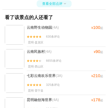
查看全部点评

看了该景点的人还看了
100
云南野生动物园
(4A)
¥
起
630条评论


昆明·盘龙区
90
云南民族村
(4A)
¥
起
6655条评论


昆明·西山区
210
七彩云南欢乐世界
(3A)
¥
起
325条评论


昆明·晋宁县
178
昆明融创海世界
(4A)
¥
起