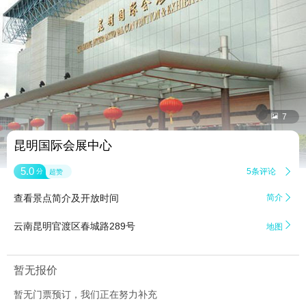


7
昆明国际会展中心
5.0
5条评论

分
超赞
查看景点简介及开放时间
简介


云南昆明官渡区春城路289号
地图
暂无报价
暂无门票预订，我们正在努力补充