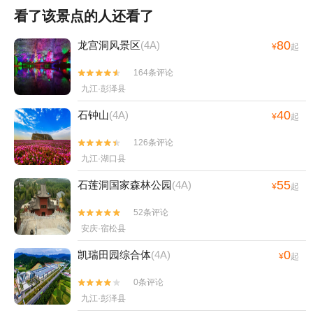
看了该景点的人还看了
80
龙宫洞风景区
(4A)
¥
起
164条评论


九江·彭泽县
40
石钟山
(4A)
¥
起
126条评论


九江·湖口县
55
石莲洞国家森林公园
(4A)
¥
起
52条评论


安庆·宿松县
0
凯瑞田园综合体
(4A)
¥
起
0条评论


九江·彭泽县