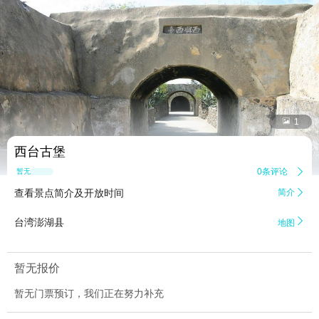


1
西台古堡
0条评论

暂无点评
查看景点简介及开放时间
简介


台湾澎湖县
地图
暂无报价
暂无门票预订，我们正在努力补充