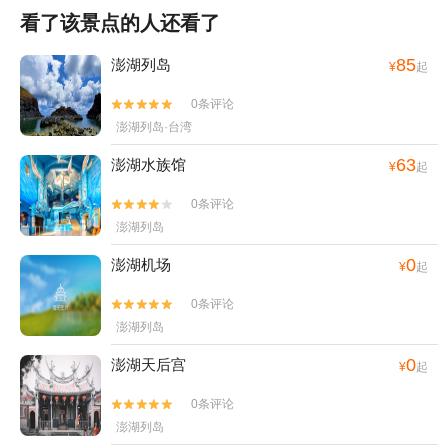
看了该景点的人还看了
85
澎湖列岛
¥
起
0条评论


澎湖列岛·台湾
63
澎湖水族馆
¥
起
0条评论


澎湖列岛
0
澎湖机场
¥
起
0条评论


澎湖列岛
0
澎湖天后宫
¥
起
0条评论


澎湖列岛