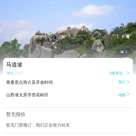


1
马道坡
0条评论

暂无点评
查看景点简介及开放时间
简介


山西省太原市杏花岭区
地图
暂无报价
暂无门票预订，我们正在努力补充