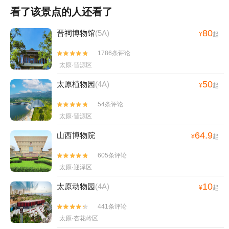
看了该景点的人还看了
80
晋祠博物馆
(5A)
¥
起
1786条评论


太原·晋源区
50
太原植物园
(4A)
¥
起
54条评论


太原·晋源区
64.9
山西博物院
¥
起
605条评论


太原·迎泽区
10
太原动物园
(4A)
¥
起
441条评论


太原·杏花岭区