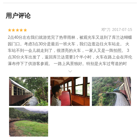
用户评论
邓*刀 2017-07-15


2点40分左右我们就游览完了热带雨林，被观光车又送到了库兰达蝴蝶
园门口。考虑3点30分是最后一班火车，我们边逛边往火车站走。 火
车站不到一会儿就走到了，很漂亮的火车，一家人又是一阵拍照。 3
点30分火车出发了，返回库兰达需要1个半小时，火车在路上会在拜伦
瀑布停下了供游客参观。 一路上风景独好。特别是火车过弯道的时
候，火车的车尾形成一个漂亮的弧形。
