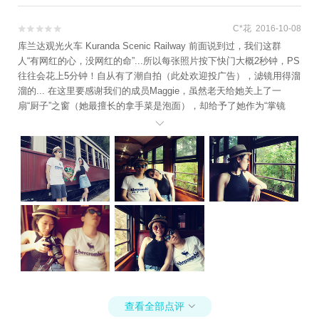
C*花 2016-10-08


库兰达观光火车 Kuranda Scenic Railway 前面说到过，我们这群
人“有网红的心，没网红的命”...所以每张照片按下快门大概2秒钟，PS
往往会花上5分钟！自从有了潮自拍（此处欢迎投广告），滤镜用得溜
溜的... 在这里要感谢我们的成员Maggie，虽然老天给她关上了一
扇“厨子”之窗（她最擅长的拿手菜是泡面），却给予了她作为“掌镜
使”的天赋！ 感恩的心，感谢命运...唱！

查看全部点评
