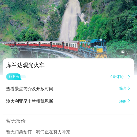


5
库兰达观光火车
0.6
9条评论

分
查看景点简介及开放时间
简介


澳大利亚昆士兰州凯恩斯
地图
暂无报价
暂无门票预订，我们正在努力补充