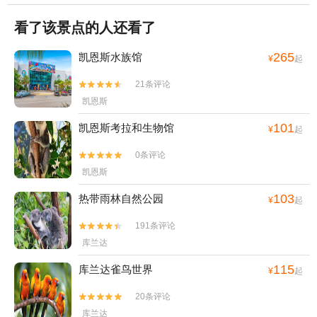
看了该景点的人还看了
265
凯恩斯水族馆
¥
起
21条评论


凯恩斯
101
凯恩斯考拉和生物馆
¥
起
0条评论


凯恩斯
103
热带雨林自然公园
¥
起
191条评论


库兰达
115
库兰达雀鸟世界
¥
起
20条评论


库兰达