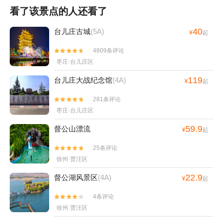
看了该景点的人还看了
40
台儿庄古城
(5A)
¥
起
4809条评论


枣庄·台儿庄区
119
台儿庄大战纪念馆
(4A)
¥
起
281条评论


枣庄·台儿庄区
59.9
督公山漂流
¥
起
25条评论


徐州·贾汪区
22.9
督公湖风景区
(4A)
¥
起
4条评论


徐州·贾汪区