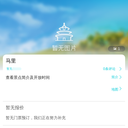


1
马里
0条评论

暂无点评
查看景点简介及开放时间
简介


地图
暂无报价
暂无门票预订，我们正在努力补充