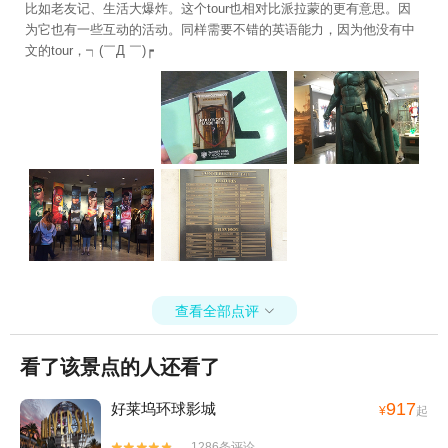
权衡后选择了NBA比赛。因为即使我们进去了，没有表，不知道时
比如老友记、生活大爆炸。这个tour也相对比派拉蒙的更有意思。因
间，而且出来的话不是随意走动的，即使是上厕所也要凑过5个人好
为它也有一些互动的活动。同样需要不错的英语能力，因为他没有中
像，才能出来。我们万一耽误了，岂不是因小失大。反正洛杉矶也不
文的tour，┑(￣Д ￣)┍
是就来这一次，以后机会多的是！
查看全部点评

看了该景点的人还看了
917
好莱坞环球影城
¥
起
1286条评论

