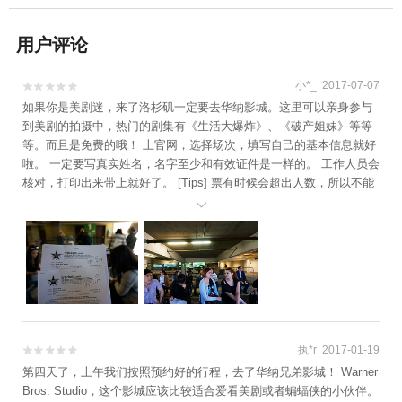
用户评论
小*_ 2017-07-07


如果你是美剧迷，来了洛杉矶一定要去华纳影城。这里可以亲身参与
到美剧的拍摄中，热门的剧集有《生活大爆炸》、《破产姐妹》等等
等。而且是免费的哦！ 上官网，选择场次，填写自己的基本信息就好
啦。 一定要写真实姓名，名字至少和有效证件是一样的。 工作人员会
核对，打印出来带上就好了。 [Tips] 票有时候会超出人数，所以不能
保证一定能进去看。所以如果你想去，一定要尽早去排队，一般提前2

-3小时就有排队的了。 如果是当天不能入场，工作人员会给一张蓝色
的卡片，写着你的名字和人数，下次任意场次提前预约就可以优先进
入。 另外要跟大家说的是，进入不能带任何电子设备及摄影设备。 我
们因为一些事稍微耽误了一些，提前了一个半小时到达的，已经很多
人在排队了。我们的顺序是194和195。其实还蛮幸运的，最后放人进
去的时候截止到我们后面的，就直接告诉他们可以领卡片回去了。但
是，目前里面已经满了，只有有人离开我们才能进去。需要等一会，
执*r 2017-01-19


但是肯定可以进去。 不过我们由于前两天临时买了NBA的球票，为了
不耽误我们看球赛，所以我们决定放弃这次机会，下次再来！毕竟球
第四天了，上午我们按照预约好的行程，去了华纳兄弟影城！ Warner
赛是花钱买的票，这个是免费的，虽然很想看我们的女神，但是还是
Bros. Studio，这个影城应该比较适合爱看美剧或者蝙蝠侠的小伙伴。