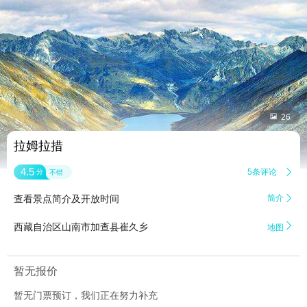


26
拉姆拉措
4.5
5条评论

分
不错
查看景点简介及开放时间
简介


西藏自治区山南市加查县崔久乡
地图
暂无报价
暂无门票预订，我们正在努力补充