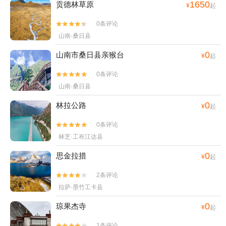
1650
贡德林草原
¥
起
0条评论


山南·桑日县
0
山南市桑日县亲猴台
¥
起
0条评论


山南·桑日县
0
林拉公路
¥
起
0条评论


林芝·工布江达县
0
思金拉措
¥
起
2条评论


拉萨·墨竹工卡县
0
琼果杰寺
¥
起
1条评论

