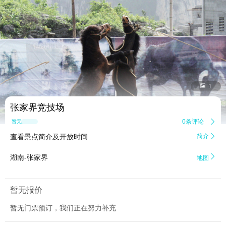


1
张家界竞技场
0条评论

暂无点评
查看景点简介及开放时间
简介


湖南-张家界
地图
暂无报价
暂无门票预订，我们正在努力补充