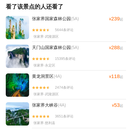
看了该景点的人还看了
239
张家界国家森林公园
(5A)
¥
起
5644条评论


张家界·武陵源区
288
天门山国家森林公园
(5A)
¥
起
15395条评论


张家界·永定区
118
黄龙洞景区
(4A)
¥
起
2474条评论


张家界·武陵源区
53
张家界大峡谷
(4A)
¥
起
3651条评论


张家界·慈利县