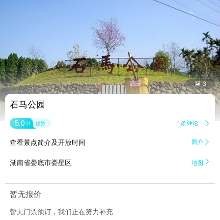


3
石马公园
5.0
1条评论

分
超赞
查看景点简介及开放时间
简介


湖南省娄底市娄星区
地图
暂无报价
暂无门票预订，我们正在努力补充