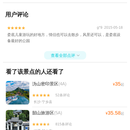
用户评论
g*9 2015-05-18


娄底儿童游玩的好地方，情侣也可以去散步，风景还可以，是娄底设
备最好的公园
查看全部点评

看了该景点的人还看了
35
沩山密印景区
(4A)
¥
起
52条评论


长沙·宁乡县
35.58
韶山旅游区
(5A)
¥
起
815条评论

