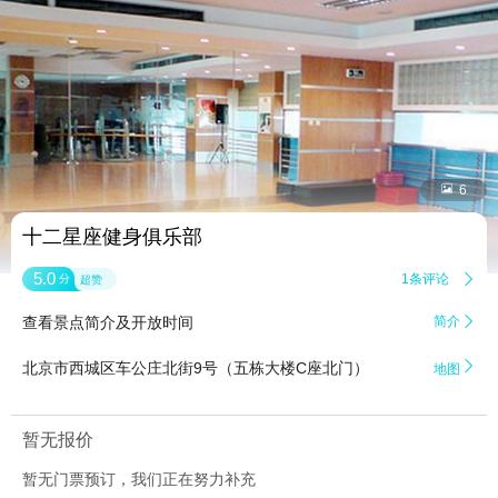


6
十二星座健身俱乐部
5.0
1条评论

分
超赞
查看景点简介及开放时间
简介


北京市西城区车公庄北街9号（五栋大楼C座北门）
地图
暂无报价
暂无门票预订，我们正在努力补充