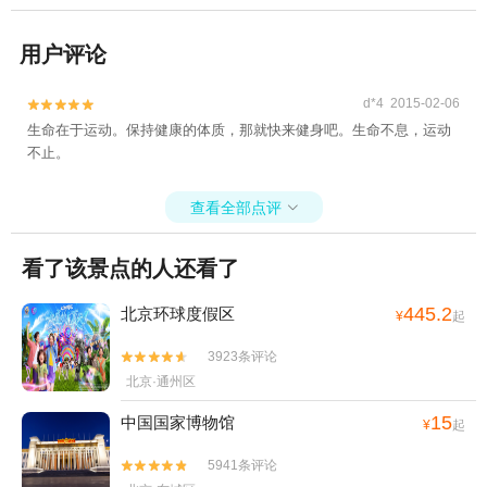
用户评论
d*4 2015-02-06


生命在于运动。保持健康的体质，那就快来健身吧。生命不息，运动
不止。
查看全部点评

看了该景点的人还看了
445.2
北京环球度假区
¥
起
3923条评论


北京·通州区
15
中国国家博物馆
¥
起
5941条评论

