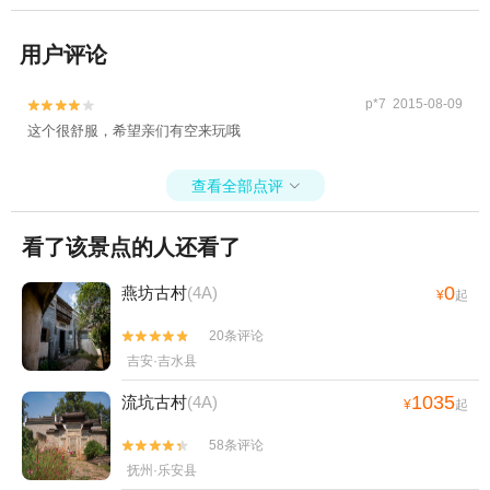
用户评论
p*7 2015-08-09


这个很舒服，希望亲们有空来玩哦
查看全部点评

看了该景点的人还看了
0
燕坊古村
(4A)
¥
起
20条评论


吉安·吉水县
1035
流坑古村
(4A)
¥
起
58条评论


抚州·乐安县