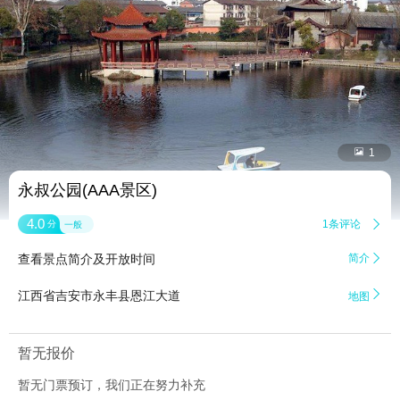


1
永叔公园(AAA景区)
4.0
1条评论

分
一般
查看景点简介及开放时间
简介


江西省吉安市永丰县恩江大道
地图
暂无报价
暂无门票预订，我们正在努力补充