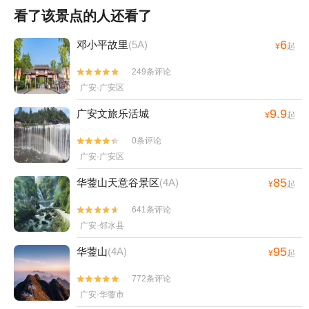
看了该景点的人还看了
6
邓小平故里
(5A)
¥
起
249条评论


广安·广安区
9.9
广安文旅乐活城
¥
起
0条评论


广安·广安区
85
华蓥山天意谷景区
(4A)
¥
起
641条评论


广安·邻水县
95
华蓥山
(4A)
¥
起
772条评论


广安·华蓥市