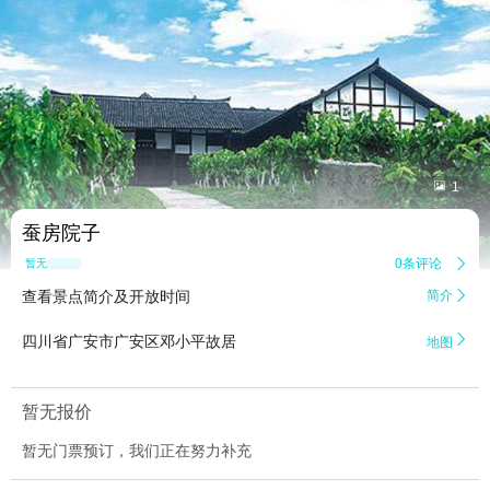


1
蚕房院子
0条评论

暂无点评
查看景点简介及开放时间
简介


四川省广安市广安区邓小平故居
地图
暂无报价
暂无门票预订，我们正在努力补充