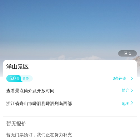


1
洋山景区
5.0
3条评论

分
超赞
查看景点简介及开放时间
简介


浙江省舟山市嵊泗县嵊泗列岛西部
地图
暂无报价
暂无门票预订，我们正在努力补充