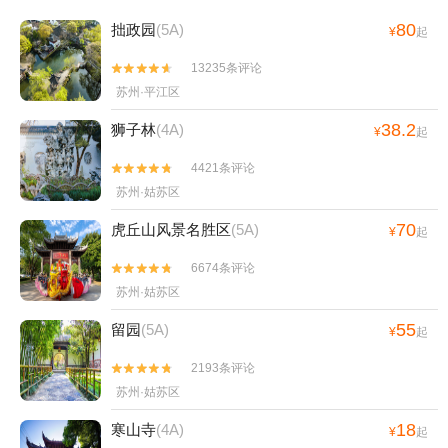
80
拙政园
(5A)
¥
起
13235条评论


苏州·平江区
38.2
狮子林
(4A)
¥
起
4421条评论


苏州·姑苏区
70
虎丘山风景名胜区
(5A)
¥
起
6674条评论


苏州·姑苏区
55
留园
(5A)
¥
起
2193条评论


苏州·姑苏区
18
寒山寺
(4A)
¥
起