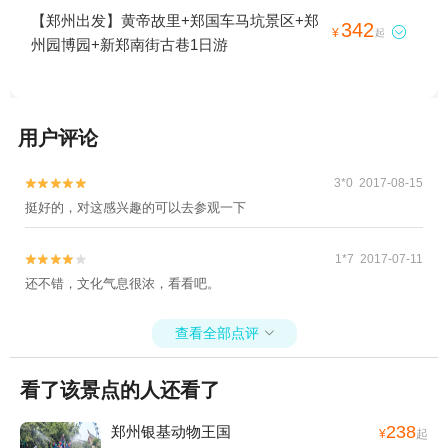
【郑州出发】黄帝故里+郑国车马坑景区+郑
342

¥
起
州园博园+新郑南街古巷1日游
用户评论
3*0 2017-08-15


挺好的，对这感兴趣的可以去参观一下
1*7 2017-07-11


还不错，文化气息很浓，看看吧。
查看全部点评

看了该景点的人还看了
238
郑州银基动物王国
¥
起