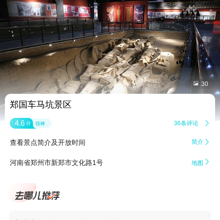


30
郑国车马坑景区
4.6
36条评论

分
很棒
查看景点简介及开放时间
简介


河南省郑州市新郑市文化路1号
地图