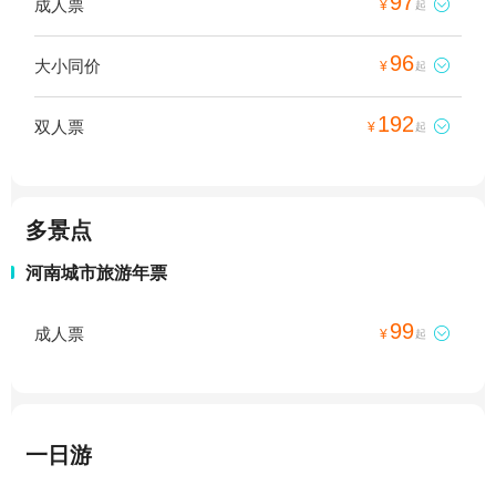
97
成人票

¥
起
96
大小同价

¥
起
192
双人票

¥
起
多景点
河南城市旅游年票
99
成人票

¥
起
一日游