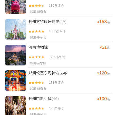
335条评论


郑州·新密市
158
郑州方特欢乐世界
(4A)
¥
起
1880条评论


郑州·中牟县
51
河南博物院
¥
起
1200条评论


郑州·金水区
120
郑州银基乐海神话世界
¥
起
131条评论


郑州·新密市
100
郑州电影小镇
(4A)
¥
起
175条评论


郑州·中牟县