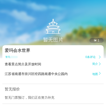


1
爱玛会水世界
0条评论

暂无点评
查看景点简介及开放时间
简介


江苏省南通市崇川区经四路南通中央公园内
地图
暂无报价
暂无门票预订，我们正在努力补充