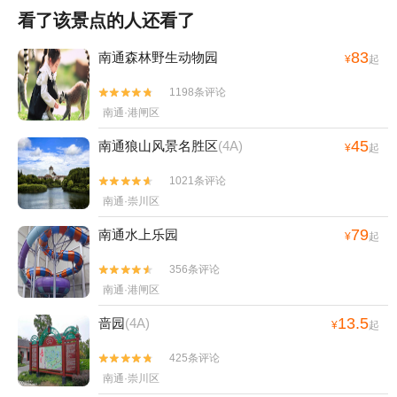
看了该景点的人还看了
83
南通森林野生动物园
¥
起
1198条评论


南通·港闸区
45
南通狼山风景名胜区
(4A)
¥
起
1021条评论


南通·崇川区
79
南通水上乐园
¥
起
356条评论


南通·港闸区
13.5
啬园
(4A)
¥
起
425条评论


南通·崇川区