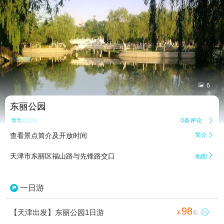


6
东丽公园
0条评论

暂无点评
查看景点简介及开放时间
简介


天津市东丽区福山路与先锋路交口
地图
一日游
98
【天津出发】东丽公园1日游

¥
起