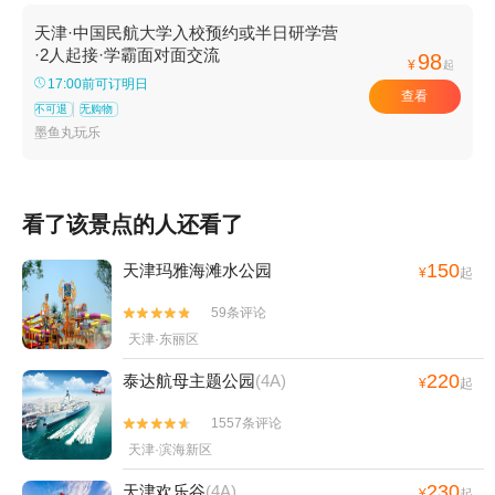
天津·中国民航大学入校预约或半日研学营
·2人起接·学霸面对面交流
98
¥
起
17:00前可订明日
查看
不可退
无购物
墨鱼丸玩乐
看了该景点的人还看了
150
天津玛雅海滩水公园
¥
起
59条评论


天津·东丽区
220
泰达航母主题公园
(4A)
¥
起
1557条评论


天津·滨海新区
230
天津欢乐谷
(4A)
¥
起