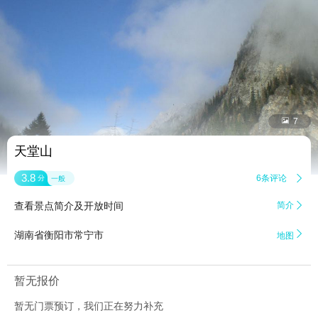


7
天堂山
3.8
6条评论

分
一般
查看景点简介及开放时间
简介


湖南省衡阳市常宁市
地图
暂无报价
暂无门票预订，我们正在努力补充