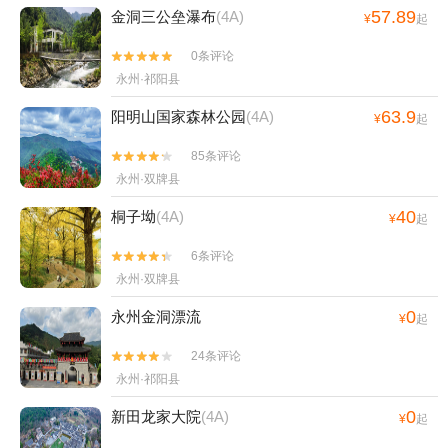
57.89
金洞三公垒瀑布
(4A)
¥
起
0条评论


永州·祁阳县
63.9
阳明山国家森林公园
(4A)
¥
起
85条评论


永州·双牌县
40
桐子坳
(4A)
¥
起
6条评论


永州·双牌县
0
永州金洞漂流
¥
起
24条评论


永州·祁阳县
0
新田龙家大院
(4A)
¥
起