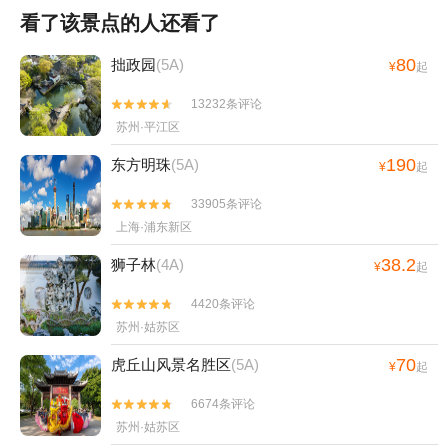
看了该景点的人还看了
80
拙政园
(5A)
¥
起
13232条评论


苏州·平江区
190
东方明珠
(5A)
¥
起
33905条评论


上海·浦东新区
38.2
狮子林
(4A)
¥
起
4420条评论


苏州·姑苏区
70
虎丘山风景名胜区
(5A)
¥
起
6674条评论


苏州·姑苏区