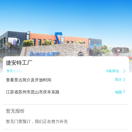


3
捷安特工厂
0条评论

暂无点评
查看景点简介及开放时间
简介


江苏省苏州市昆山市庆丰东路
地图
暂无报价
暂无门票预订，我们正在努力补充