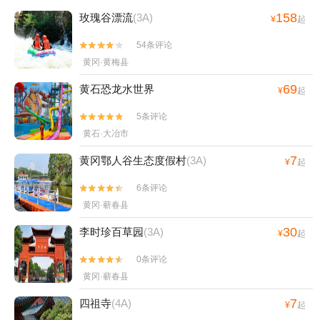
158
玫瑰谷漂流
(3A)
¥
起
54条评论


黄冈·黄梅县
69
黄石恐龙水世界
¥
起
5条评论


黄石·大冶市
7
黄冈鄂人谷生态度假村
(3A)
¥
起
6条评论


黄冈·蕲春县
30
李时珍百草园
(3A)
¥
起
0条评论


黄冈·蕲春县
7
四祖寺
(4A)
¥
起