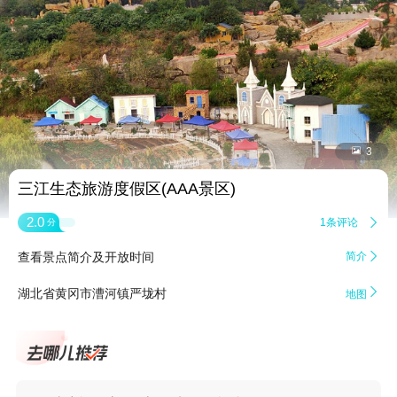


3
三江生态旅游度假区(AAA景区)
2.0
1条评论

分
查看景点简介及开放时间
简介


湖北省黄冈市漕河镇严垅村
地图