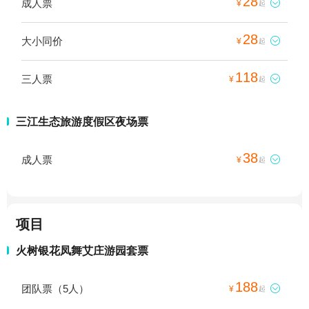
28
成人票

¥
起
28
大小同价

¥
起
118
三人票

¥
起
三江生态旅游度假区夜场票
38
成人票

¥
起
项目
火树银花凤舞艾庄游园套票
188
团队票（5人）

¥
起