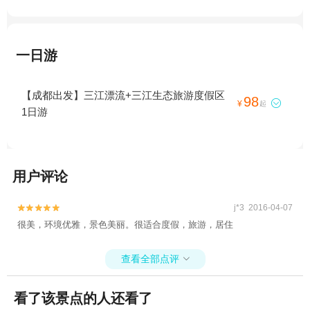
一日游
【成都出发】三江漂流+三江生态旅游度假区
98

¥
起
1日游
用户评论
j*3 2016-04-07


很美，环境优雅，景色美丽。很适合度假，旅游，居住
查看全部点评

看了该景点的人还看了