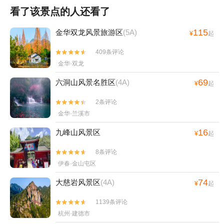
看了该景点的人还看了
115
金华双龙风景旅游区
(5A)
¥
起
409条评论


金华·双龙
69
六洞山风景名胜区
(4A)
¥
起
2条评论


金华·兰溪市
16
九峰山风景区
¥
起
8条评论


伊春·金山屯区
74
大慈岩风景区
(4A)
¥
起
1139条评论


杭州·建德市