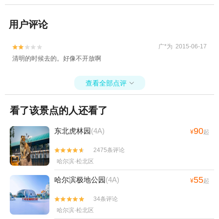
用户评论
广*为 2015-06-17


清明的时候去的。好像不开放啊
查看全部点评

看了该景点的人还看了
90
东北虎林园
(4A)
¥
起
2475条评论


哈尔滨·松北区
55
哈尔滨极地公园
(4A)
¥
起
34条评论


哈尔滨·松北区