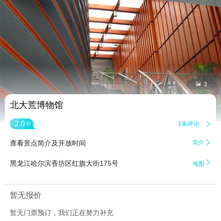


3
北大荒博物馆
2.0
1条评论

分
查看景点简介及开放时间
简介


黑龙江哈尔滨香坊区红旗大街175号
地图
暂无报价
暂无门票预订，我们正在努力补充