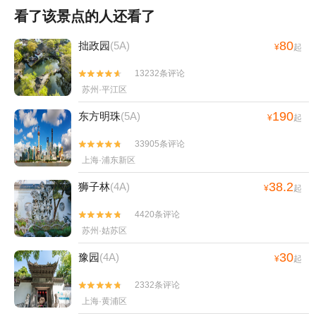
看了该景点的人还看了
80
拙政园
(5A)
¥
起
13232条评论


苏州·平江区
190
东方明珠
(5A)
¥
起
33905条评论


上海·浦东新区
38.2
狮子林
(4A)
¥
起
4420条评论


苏州·姑苏区
30
豫园
(4A)
¥
起
2332条评论


上海·黄浦区