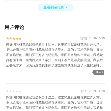
+泰州大剧院+泰州市体育馆+泰州市金鹏游泳健
身会所+万亩荷塘+兴化老街+香草湾薰衣草主题
查看剩余报价

乐园+中华红枫园+秋雪湖欢乐世界+溱湖湾森林
动物王国+泰州梅兰芳纪念馆+泰州本地玩乐+乌
巾荡柏兹温泉+凤城河画舫游船桃园码头+成家大
用户评论
司马府+乌巾荡湿地公园+秋雪湖花卉博览园+兴
化县署+赵海仙洋楼+李园船厅+溱湖海昌海洋馆
粉*哒 2019-04-30


+秋雪湖蝴蝶大世界+千垛·文化汤(正日大厦
陶渊明的桃花源记就是取自于这里。这里简直就是桃花的世外天堂。
店)+爱情海欢乐田园+戚氏进士第+孙氏四方楼
据说金庸小说里面的桃花岛就是在这里的。真的，我相信导游，导游
+蔚蓝星海洋动物王国(兴化吾悦店)+欢跳蹦床馆
不会骗我的。我们买了好多的纪念品。带回家送给各个亲戚，我感觉
好有面子啊。因为我来到了泰州，来到了泰州最漂亮的桃园。我以后
（泰州万达店）+千垛景区--已下线+秋雪湖童话
还要经常来，因为我感觉我来到了这里感觉就像到达了人生的巅峰。
森林+泰州海军舰艇文化园+乌巾荡乐园+溱潼会
船+泰州市博物馆+引江一秀·亲子乐园(峯游
共9张
店)+泰州三河湾游乐园--已下线+秋雪湖水世界
+泰州市规划展示馆+溱湖绿洲度假村+兴化博物
馆+秋雪湖生态景区+溱湖湾狂欢水乐园1日游
去*户 2019-04-30


陶渊明的桃花源记就是取自于这里。这里简直就是桃花的世外天堂。
据说金庸小说里面的桃花岛就是在这里的。真的，我相信导游，导游
不会骗我的。我们买了好多的纪念品。带回家送给各个亲戚，我感觉