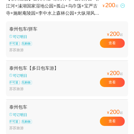
200
江河+溱湖国家湿地公园+孤山+乌巾荡+宝严古

¥
起
寺+施耐庵陵园+李中水上森林公园+大纵湖风光
带+渡江战役指挥部旧址+刘国钧故居+千垛景区-
已下线+福慧寺+花庙+江村+中共江浙区泰兴独
泰州包车/拼车
200
立支部旧址纪念馆+郑板桥故居+明御史蒋科宅第
¥
起
可订明日
+溱潼古镇+郑板桥陵园+梅园(轮渡站)+泰州光孝
查看
不可退
无购物
寺+刘国钧故居--已下线+净业寺+郑板桥纪念馆
苏苏旅游
+乔园+城隍庙+新四军黄桥战役纪念馆+千垛景
区+泰州老街+凤城河画舫游船+凤城河望海楼
泰州包车【多日包车游】
+凤城河桃园+凤城河风水博物馆+黄桥古镇+泰
200
¥
起
可订明日
州天德湖公园+溱湖温泉中心+凤城河学政试院
查看
不可退
无购物
+凤城河风景区+口岸雕花楼景区+泰州碧桂园温
苏苏旅游
泉+凤城生态园+溱湖湿地农业生态园+古寿圣寺
+泰州国际金陵大酒店烧烤自助+泰州希乐城+天
水雅居溱湖度假村+泰州凤城河田园牧歌景区+乌
泰州包车
200
¥
巾荡水上乐园--已下线+云海湿地体育公园+兴化
起
可订明日
桃花岛户外运动基地+拓展CS对抗红色旅游基地
查看
不可退
无购物
+溱湖绿岛度假村拓展训练基地+天德湖水世界
苏苏旅游