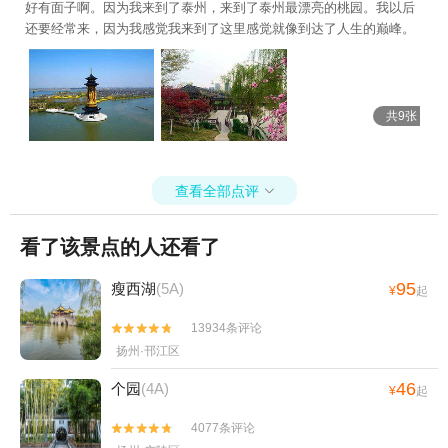
好有面子啊。因为我来到了泰州，来到了泰州最漂亮的桃园。我以后
还要经常来，因为我感觉我来到了这里感觉就像到达了人生的巅峰。
共9张
查看全部点评

看了该景点的人还看了
95
瘦西湖
(5A)
¥
起
13934条评论


扬州·邗江区
46
个园
(4A)