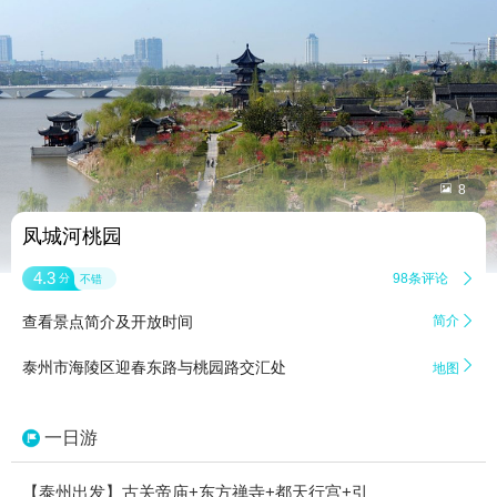


8
凤城河桃园
4.3
98条评论

分
不错
查看景点简介及开放时间
简介


泰州市海陵区迎春东路与桃园路交汇处
地图
一日游
【泰州出发】古关帝庙+东方禅寺+都天行宫+引