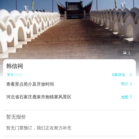


1
韩信祠
0条评论

暂无点评
查看景点简介及开放时间
简介


河北省石家庄鹿泉市抱犊寨风景区
地图
暂无报价
暂无门票预订，我们正在努力补充