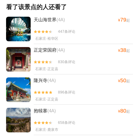
看了该景点的人还看了
79
天山海世界
(4A)
¥
起
447条评论


石家庄·裕华区
38
正定荣国府
(4A)
¥
起
830条评论


石家庄·正定县
50
隆兴寺
(4A)
¥
起
896条评论


石家庄·正定县
80
抱犊寨
(4A)
¥
起
658条评论


石家庄·鹿泉市