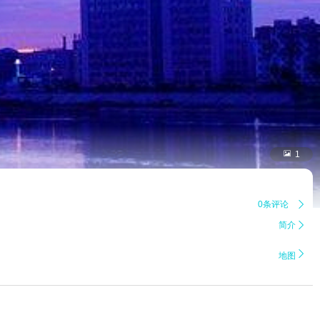

1
0条评论

简介


地图