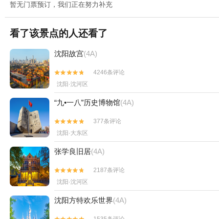
暂无门票预订，我们正在努力补充
看了该景点的人还看了
沈阳故宫
(4A)
4246条评论


沈阳·沈河区
“九•一八”历史博物馆
(4A)
377条评论


沈阳·大东区
张学良旧居
(4A)
2187条评论


沈阳·沈河区
沈阳方特欢乐世界
(4A)