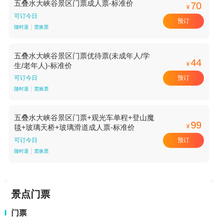
五叠水大峡谷景区门票成人票-标准价
70
¥
可订今日
预订
随时退
需换票
五叠水大峡谷景区门票优待票(未成年人/学
44
¥
生/老年人)-标准价
预订
可订今日
随时退
需换票
五叠水大峡谷景区门票+观光车单程+登山魔
99
¥
毯+玻璃天桥+玻璃滑道成人票-标准价
预订
可订今日
随时退
需换票
景点门票
门票