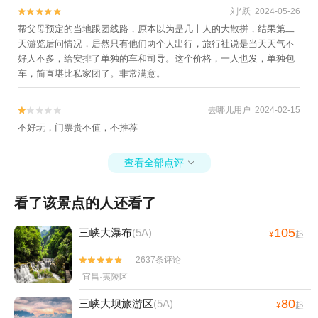
坝船闸+宜昌欢乐世界+西陵峡游船+宜昌博
刘*跃 2024-05-26


物馆+葛洲坝+三峡垂直升船机+船进三峡人
帮父母预定的当地跟团线路，原本以为是几十人的大散拼，结果第二
天游览后问情况，居然只有他们两个人出行，旅行社说是当天天气不
家+宜昌三峡情人泉+三峡千古情景区1日游
好人不多，给安排了单独的车和司导。这个价格，一人也发，单独包
车，简直堪比私家团了。非常满意。
去哪儿用户 2024-02-15


不好玩，门票贵不值，不推荐
查看全部点评

看了该景点的人还看了
105
三峡大瀑布
(5A)
¥
起
2637条评论


宜昌·夷陵区
80
三峡大坝旅游区
(5A)
¥
起