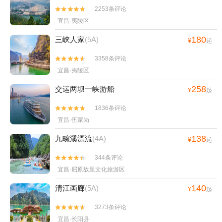
2253条评论


宜昌·夷陵区
180
三峡人家
(5A)
¥
起
3358条评论


宜昌·夷陵区
258
交运两坝一峡游船
¥
起
1836条评论


宜昌·伍家岗
138
九畹溪漂流
(4A)
¥
起
344条评论


宜昌·屈原故里文化旅游区
140
清江画廊
(5A)
¥
起
3273条评论


宜昌·长阳县