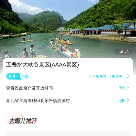


43
五叠水大峡谷景区(AAAA景区)
4.4
234条评论
2条攻略

分
不错
查看景点简介及开放时间
简介


湖北省宜昌市秭归县茅坪镇泗溪村
地图