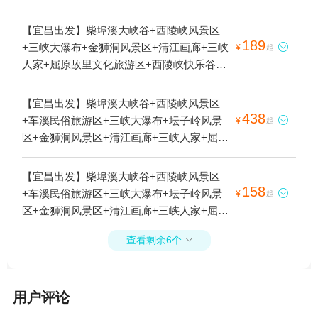
【宜昌出发】柴埠溪大峡谷+西陵峡风景区
189
+三峡大瀑布+金狮洞风景区+清江画廊+三峡

¥
起
人家+屈原故里文化旅游区+西陵峡快乐谷
+三峡大坝旅游区+西陵峡世外桃源+情人泉
+三峡竹海+昭君故里+武落钟离山+交运两坝
【宜昌出发】柴埠溪大峡谷+西陵峡风景区
一峡游船+清江方山风景区+三峡大坝旅游风
438
+车溪民俗旅游区+三峡大瀑布+坛子岭风景

¥
起
景区-截流纪念园+宜昌本地玩乐+交运长江夜
区+金狮洞风景区+清江画廊+三峡人家+屈原
游游船+西陵峡观光游船(峡口山庄码头)+宜
故里文化旅游区+西陵峡快乐谷+三峡大坝旅
昌欢乐世界+西陵峡游船+宜昌博物馆+三峡
游区+西陵峡世外桃源+情人泉+三峡竹海+昭
【宜昌出发】柴埠溪大峡谷+西陵峡风景区
垂直升船机+船进三峡人家+三峡千古情景区1
君故里+武落钟离山+交运两坝一峡游船+清
158
+车溪民俗旅游区+三峡大瀑布+坛子岭风景

¥
起
日游
江方山风景区+185观景平台+夷陵长江大桥
区+金狮洞风景区+清江画廊+三峡人家+屈原
+截流纪念园+宜昌本地玩乐+交运长江夜游
故里文化旅游区+西陵峡快乐谷+三峡大坝旅
游船+西陵峡观光游船(峡口山庄码头)+葛洲
查看剩余6个

游区+西陵峡世外桃源+情人泉+三峡竹海+昭
坝船闸+宜昌欢乐世界+西陵峡游船+宜昌博
君故里+武落钟离山+交运两坝一峡游船+清
物馆+葛洲坝+三峡垂直升船机+船进三峡人
江方山风景区+185观景平台+夷陵长江大桥
家+宜昌三峡情人泉+葛洲坝三江大桥+三峡
用户评论
+截流纪念园+宜昌本地玩乐+交运长江夜游
千古情景区1日游
游船+西陵峡观光游船(峡口山庄码头)+葛洲