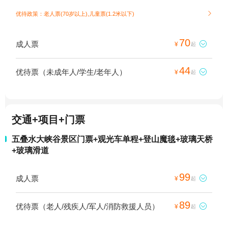
优待政策：老人票(70岁以上),儿童票(1.2米以下)

70
成人票

¥
起
44
优待票（未成年人/学生/老年人）

¥
起
交通+项目+门票
五叠水大峡谷景区门票+观光车单程+登山魔毯+玻璃天桥
+玻璃滑道
99
成人票

¥
起
89
优待票（老人/残疾人/军人/消防救援人员）

¥
起