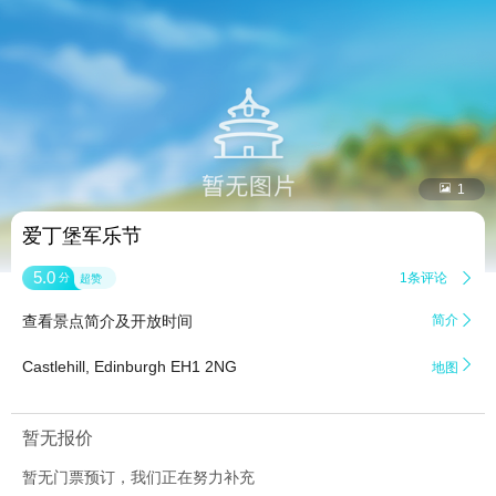


1
爱丁堡军乐节
5.0
1条评论

分
超赞
查看景点简介及开放时间
简介


Castlehill, Edinburgh EH1 2NG
地图
暂无报价
暂无门票预订，我们正在努力补充