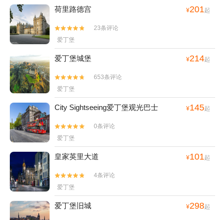
201
荷里路德宫
¥
起
23条评论


爱丁堡
214
爱丁堡城堡
¥
起
653条评论


爱丁堡
145
City Sightseeing爱丁堡观光巴士
¥
起
0条评论


爱丁堡
101
皇家英里大道
¥
起
4条评论


爱丁堡
298
爱丁堡旧城
¥
起