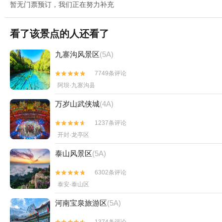
暂无门票预订，我们正在努力补充
看了该景点的人还看了
九寨沟风景区
(5A)
7749条评论


阿坝·九寨沟县
万岁山武侠城
(4A)
1237条评论


开封·龙亭区
泰山风景区
(5A)
6302条评论


泰安·泰山区
河南宝泉旅游区
(5A)