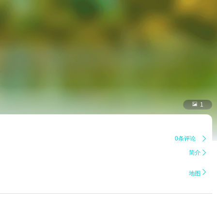

1
0条评论

简介


地图