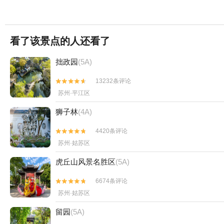
看了该景点的人还看了
拙政园
(5A)
13232条评论


苏州·平江区
狮子林
(4A)
4420条评论


苏州·姑苏区
虎丘山风景名胜区
(5A)
6674条评论


苏州·姑苏区
留园
(5A)