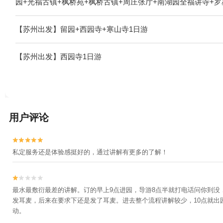
园+光福古镇+枫桥苑+枫桥古镇+周庄张厅+南湖园全福讲寺+
+凤凰山景区恬庄古街+旺山风景区+亭林园+太仓牡丹园山庄+
区+太仓艳阳农庄+震泽公园+虞山索道+张家港市暨阳湖欢乐世
【苏州出发】留园+西园寺+寒山寺1日游
公园+苏州旺山九龙潭风景区+太湖游船快艇(石公山码头)+生
+阳澄湖半岛旅游度假区+比斯特苏州购物村+同里湖大饭店+锦
【苏州出发】西园寺1日游
+甪直儿童主题乐园+苏州静思园酒店+太仓大剧院+甪直瑶盛陶
·古筝会馆+太湖雪蚕桑文化园+白鹤寺+上方山森林动物世界+
谊兄弟电影世界星光大道+开来茶馆 木渎评弹昆曲馆+寒山别院
+teamLab未来游乐园+云畔金谷+暨阳湖生态园区+阳澄湖
+林渡暖村+沧浪亭昆曲浮生六记+欢乐世界恐龙嘉年华(暨阳湖景
用户评论
斯国际度假区+平江路闲雅苑昆曲评弹馆+苏州光福樱野樱花园


私定服务还是体验感挺好的，通过讲解有更多的了解！


最水最敷衍最差的讲解。订的早上9点进园，导游8点半就打电话问你到没
发耳麦，后来在要求下还是发了耳麦。进去整个流程讲解较少，10点就
动。