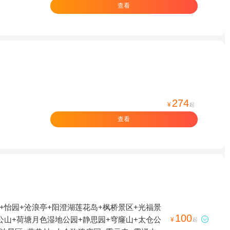
查看
274
¥
起
查看
+怡园+沧浪亭+阳澄湖莲花岛+枫桥景区+光福景
100
公山+荷塘月色湿地公园+静思园+穹窿山+太仓公

¥
起