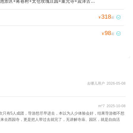
池景区+蒋巷村+太仓玫瑰庄园+重元寺+震泽古镇
历史街区+张家港凤凰山景区+梅李聚沙园+香山景
苏州乐园森林水世界+尚湖游艇+苏州太湖国家湿地
318

¥
起
蟹庄+凤凰山景区永庆寺+甪直圆晓果品种植采摘园
浪才智中心馆）+蒋巷生态园+太湖西山玄旸山庄
98

¥
起
寒山寺钟楼+石湖风景区+周庄江南堂客栈+周庄月上
物园+平江路怪楼+苏州太湖湖滨国家湿地公园+华
馆+苏州御窑金砖博物馆+天池山寂鉴寺+江村桥
蟹文化馆+江村Camp+穹窿山桔园+甪直古镇游船
基地+震泽省级湿地公园+苏州公园+西山+太仓阿尔卑
去哪儿用户 2026-05-08
m*7 2025-10-08
这次只有5人成团，导游想尽早进去，本以为人少体验会好，结果导游都不想
下来去西园寺，更是把人带过去就完了，无讲解寺庙、园区，就是自由活