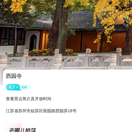
西园寺
4.7
分
很棒
查看景点简介及开放时间
江苏省苏州市姑苏区留园路西园弄18号