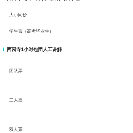
大小同价
学生票（高考毕业生）
西园寺1小时包团人工讲解
团队票
三人票
双人票