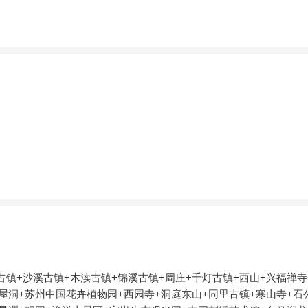
镇+沙溪古镇+木渎古镇+锦溪古镇+周庄+千灯古镇+西山+兴福禅寺
屋洞+苏州中国花卉植物园+西园寺+洞庭东山+同里古镇+寒山寺+石