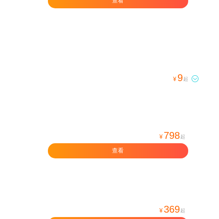
查看
9

¥
起
798
¥
起
查看
369
¥
起