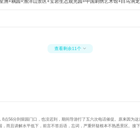
罗星洲+耦园+渔洋山景区+宝岩生态观光园+中国刺绣艺术馆+白马涧龙
凤凰山景区河阳山歌馆+陆巷古村+苏州乐园四季恒温水乐园+平江路
界+雨花胜境+苏州上方山国家森林公园+太仓港+平江路历史街区+
命奥秘博物馆+张家港双山高尔夫球场+阳澄湖老许蟹庄+阳澄湖弘阳
溪古镇游船+张家港保利大剧院+甪直忆江南足浴+东方跆拳道馆（沧
艺DIY+张家港梦幻海洋王国+苏州太湖园博园+张家港初见香草园+
华谊兄弟电影世界+苏州古旧书店(人民路店)+黎里古镇+张家港萌宠动
查看剩余11个

+苏州星空失恋博物馆（山塘街店）+苏州湾嘉年华+张家港失恋博物
水上公园游乐场+林渡小火车+渔洋湾水上运动中心+半岛田园+阳澄湖大闸
区店)+虞山文化旅游度假区+江村1936南园+费尔蒙·舟际·阳澄湖
1日游
，8点56分到留园门口，也没迟到，期间导游打了五六次电话催促。原来因为
出园，而且讲解水平低下，前言不答后语，忘词，严重怀疑根本不熟悉景区。接