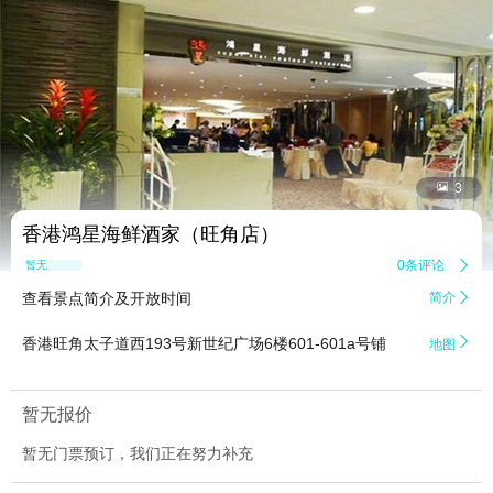


3
香港鸿星海鲜酒家（旺角店）
0条评论

暂无点评
查看景点简介及开放时间
简介


香港旺角太子道西193号新世纪广场6楼601-601a号铺
地图
暂无报价
暂无门票预订，我们正在努力补充