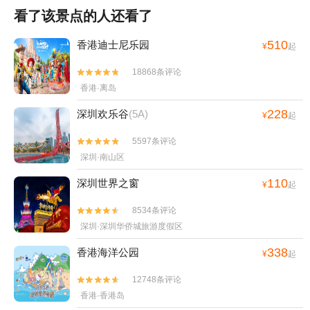
看了该景点的人还看了
510
香港迪士尼乐园
¥
起
18868条评论


香港·离岛
228
深圳欢乐谷
(5A)
¥
起
5597条评论


深圳·南山区
110
深圳世界之窗
¥
起
8534条评论


深圳·深圳华侨城旅游度假区
338
香港海洋公园
¥
起
12748条评论


香港·香港岛