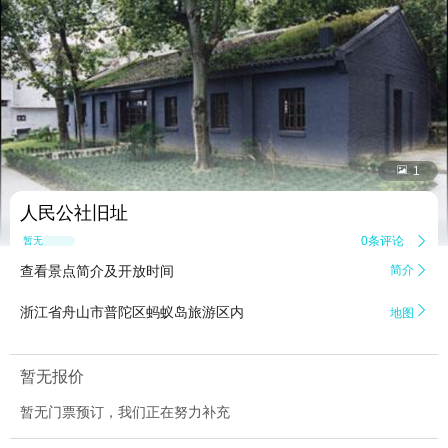


1
人民公社旧址
0条评论

暂无点评
查看景点简介及开放时间
简介


浙江省舟山市普陀区蚂蚁岛旅游区内
地图
暂无报价
暂无门票预订，我们正在努力补充