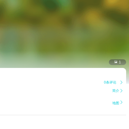

1
0条评论

简介


地图