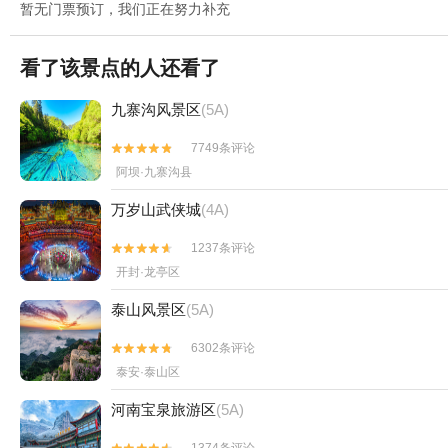
暂无门票预订，我们正在努力补充
看了该景点的人还看了
九寨沟风景区
(5A)
7749条评论


阿坝·九寨沟县
万岁山武侠城
(4A)
1237条评论


开封·龙亭区
泰山风景区
(5A)
6302条评论


泰安·泰山区
河南宝泉旅游区
(5A)