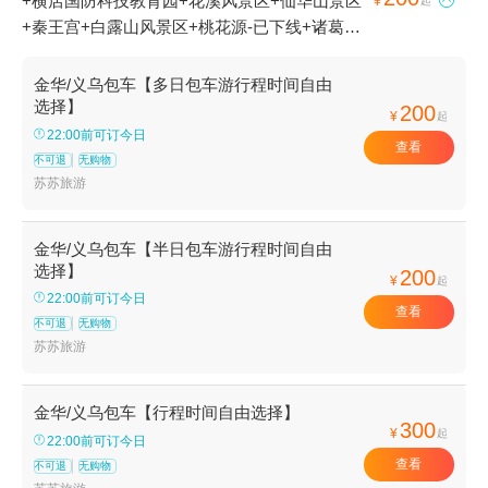
+横店国防科技教育园+花溪风景区+仙华山景区

¥
起
+秦王宫+白露山风景区+桃花源-已下线+诸葛八
卦村景区+横店圆明新园+十八涡景区+延福寺
+俞源太极星象村+横店影视城+武义县博物馆
金华/义乌包车【多日包车游行程时间自由
+义乌博物馆+金华凤凰山公园+地下长河景区
选择】
200
¥
起
+郭洞古生态村+寿仙谷+义乌国际商贸城+金华
22:00前可订今日
查看
山+石鹅湖+磐安百杖潭+清水湾沁温泉+灵岩景
不可退
无购物
区+华夏文化园+金华府城隍庙+神丽峡+金华人
苏苏旅游
民广场+东阳卢宅景区+郭洞祭祖+金华双龙风景
旅游区+明清宫苑+东阳花园-已下线+义乌海洋世
金华/义乌包车【半日包车游行程时间自由
界+舞龙峡景区+金华动物园+江南第一家+灵江
选择】
200
¥
起
源漂流+金华美地南山漂流+金华龙潭大峡谷+兰
22:00前可订今日
查看
溪名果山庄+牛头山国家森林公园+寺平古村落景
不可退
无购物
区+大红岩景区+东阳中国木雕城+金华安地仙源
苏苏旅游
谷漂流+武义欢乐山寨农庄+武义花溪十八湾+义
乌马溪+义乌国际商贸城+清明上河图+永康森林
金华/义乌包车【行程时间自由选择】
公园+寿仙谷漂流+龙山景区+永康云溪村+九峰
300
¥
起
22:00前可订今日
山风景区+横店梦幻谷水世界+九峰温泉+牛头山
查看
不可退
无购物
梦温泉+金华寺森林公园+中华舞龙故乡景区+方