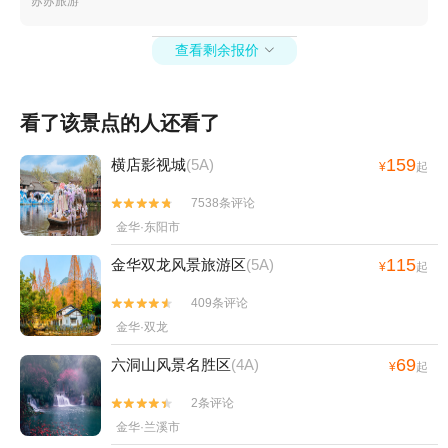
苏苏旅游
岩风景名胜区+义乌拓展训练+花园游乐园+石鼓
寮风景区+永康动物乐园+金华市体育馆+金华湖
查看剩余报价

度假村+兰溪马坞村杨梅庄园+浦江游轮+义乌梅
湖极爽水世界乐园+义乌幸福湖水库+璟园古民居
博物馆+灵江源森林公园+灵江源景区+东阳剧院
看了该景点的人还看了
+武义温泉萤石博物馆+永康龙川文化园+浙江东
阳市艺术紫檀博物馆+竹海滑道+横店圆明新园·
159
横店影视城
(5A)
¥
起
夏苑+圆明新园（秋苑）+金华市博物馆+浙江兰
湖旅游度假区+花田美地+横店梦泉谷+诗人小镇
7538条评论


+金鸡岩景区+渔歌小镇花之港+义乌花间乐园
金华·东阳市
+义乌小六石户外游乐园+义乌威尼斯水城+浙江
115
金华双龙风景旅游区
(5A)
¥
起
横店热气球自由飞行+义乌翼动蹦床公园+龙溪生
态游乐园+舞龙源灵溪竹排漂流+花园村景区--已
409条评论


下线+武义温泉度假区+金华万泰海立方海洋公园
金华·双龙
+月牙谷+九峰牧场+武义阳光温泉浴吧+金华梦
69
六洞山风景名胜区
(4A)
¥
起
境自然博物馆+义乌西海龙山+武义大斗山飞行营
地+璟园汤温泉馆+喻斯生态旅游区+棕榈湾+中
2条评论


国横店滑翔伞基地(横店店)+熊猫猪猪两头乌国
金华·兰溪市
际牧场+义乌趣玩谷+浦江鱼泡泡多彩田园营地