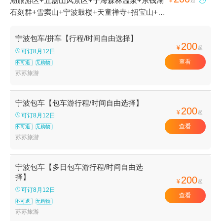
湖旅游区+五磊山风景区+宁海森林温泉+东钱湖

¥
起
石刻群+雪窦山+宁波鼓楼+天童禅寺+招宝山+宁
波五龙潭景区+慈城古县城+天宫庄园+滕头生态
旅游区+丹山赤水+梅山岛+溪口-滕头旅游景区
宁波包车/拼车【行程/时间自由选择】
200
+梁祝景区+宁波总工会旧址+四明山国家森林公
¥
起
可订8月12日
园+普陀山风景区+郑氏十七房+天童国家森林公
查看
不可退
无购物
园+宁波服装博物馆+宁波九峰山景区+东钱湖
苏苏旅游
+象山影视城+石浦渔港古城+宁波野生动物园
+前童古镇+月湖公园+杭州湾跨海大桥+保国寺
宁波包车【包车游行程/时间自由选择】
古建筑博物馆+陶公岛风景区+溪口博物馆+东钱
200
¥
起
可订8月12日
湖福泉山景区+东钱湖小普陀+宁波帮文化旅游区
查看
不可退
无购物
+不周神山景区+东钱湖陶公岛景区+杭州湾国家
苏苏旅游
湿地公园+宁波海天一洲景区+象山石浦檀头山岛
+宁波北仑瑞岩寺+溪口360漂流+天宫城堡+绿野
欢乐谷+宁波海洋世界+宁波博物院+岩头古村漂
宁波包车【多日包车游行程/时间自由选
择】
流+宁波奇e国+象山鲤龙潭森林公园+象山民俗
200
¥
起
文化村+人间弥勒(雪窦寺)+四明湖+老外滩+五磊
可订8月12日
查看
寺+宁波三江口+千丈岩+白水冲瀑布+四明山庄
不可退
无购物
苏苏旅游
+溪口斑竹漂流+石浦捕鱼+宁波万竹漂流+东钱