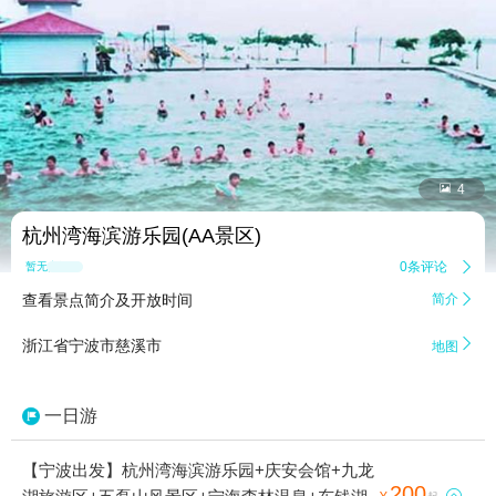


4
杭州湾海滨游乐园(AA景区)
0条评论

暂无点评
查看景点简介及开放时间
简介


浙江省宁波市慈溪市
地图
一日游
【宁波出发】杭州湾海滨游乐园+庆安会馆+九龙
200