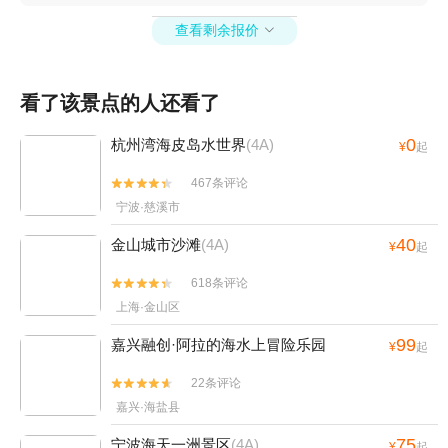
湖水上乐园+四明山地质公园景区+浙东小九寨
查看剩余报价
+宁波3D艺术节+宁波文化广场冰雪文化节+宁波

天意游泳培训+宁波3D蜡像展+杭州湾海皮岛水
世界+四明湖开元山庄+梅山湾沙滩公园+宁波富
看了该景点的人还看了
邦体育场+罗蒙环球乐园+宁波大剧院+慈溪达蓬
山温泉+慈城孔庙+慈城县衙+慈城校士馆+宁波
0
杭州湾海皮岛水世界
(4A)
¥
起
方特东方神画+宁波本地玩乐+象山御海湾沙滩
+岩头古村奇遇谷+宁波植物园+杭州湾萤火虫城
467条评论


堡+宁波文昌阁+溪口小洋房+妙高台+雪窦山招
宁波·慈溪市
待所+溪口老街+《梦回溪口》民国文化演艺秀
40
金山城市沙滩
(4A)
¥
起
+东海半边山旅游度假区+宁波观澜休闲农庄+象
山月泉湾温泉馆+宁波麦卡公园+茅洋玻璃栈道
618条评论


+达人村+象山影视庄园+杭州湾海底温泉+宁波
上海·金山区
分手照相馆+梅山湾冰雪大世界+梅山湾冰雪大世
99
嘉兴融创·阿拉的海水上冒险乐园
界+滕头德宝乐园+滕头生态旅游区+象山龙屿乡
¥
起
村乐园+宁波半山伴水渡假村+象山上周玻璃桥+
22条评论


【宁波】话剧《杏仁豆腐心》+梅山湾沙滩公园
嘉兴·海盐县
+宁波那须温泉+东钱湖游船+宁波红星冰雪世界
+宁波方特东方欲晓+宁波万象城摩天轮+象山精
75
宁波海天一洲景区
(4A)
¥
起