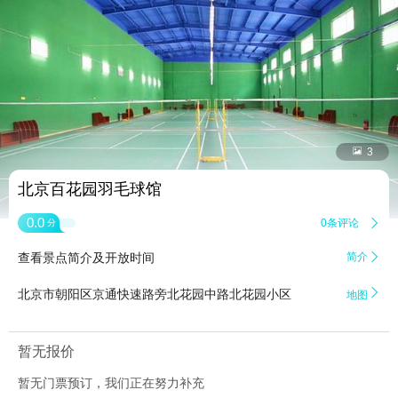


3
北京百花园羽毛球馆
0.0
0条评论

分
查看景点简介及开放时间
简介


北京市朝阳区京通快速路旁北花园中路北花园小区
地图
暂无报价
暂无门票预订，我们正在努力补充