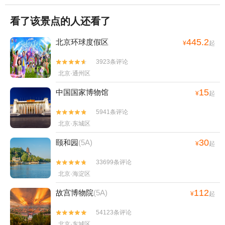
看了该景点的人还看了
445.2
北京环球度假区
¥
起
3923条评论


北京·通州区
15
中国国家博物馆
¥
起
5941条评论


北京·东城区
30
颐和园
(5A)
¥
起
33699条评论


北京·海淀区
112
故宫博物院
(5A)
¥
起
54123条评论


北京·东城区