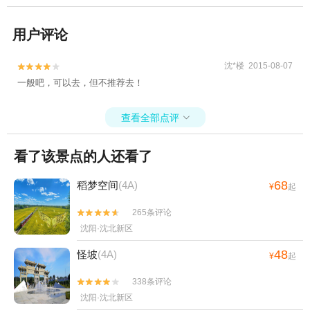
用户评论
沈*楼 2015-08-07


一般吧，可以去，但不推荐去！
查看全部点评

看了该景点的人还看了
68
稻梦空间
(4A)
¥
起
265条评论


沈阳·沈北新区
48
怪坡
(4A)
¥
起
338条评论


沈阳·沈北新区