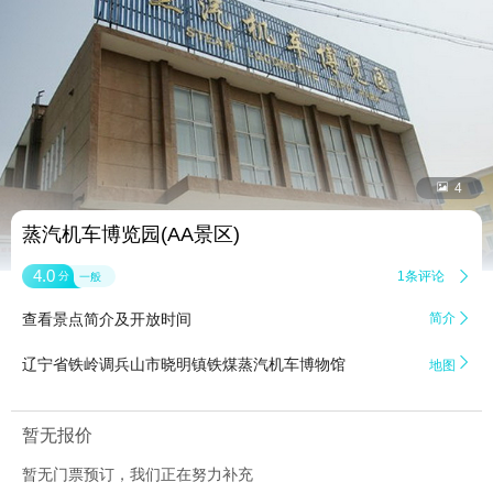


4
蒸汽机车博览园(AA景区)
4.0
1条评论

分
一般
查看景点简介及开放时间
简介


辽宁省铁岭调兵山市晓明镇铁煤蒸汽机车博物馆
地图
暂无报价
暂无门票预订，我们正在努力补充